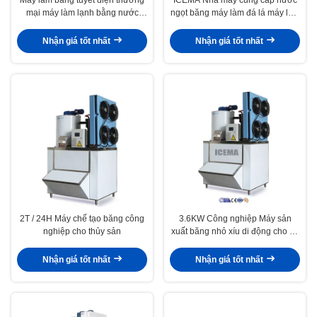
mại máy làm lạnh bằng nước
ngọt băng máy làm đá lá máy làm
máy làm đá công nghiệp 30 tấn
đá lá cho thủy sản tươi
cho vận chuyển thủy sản nhà
Nhận giá tốt nhất
Nhận giá tốt nhất
hàng
2T / 24H Máy chế tạo băng công
3.6KW Công nghiệp Máy sản
nghiệp cho thủy sản
xuất băng nhỏ xíu di động cho cá
1T / 2T / 3T / 5T Máy làm băng
nhỏ xíu
Nhận giá tốt nhất
Nhận giá tốt nhất