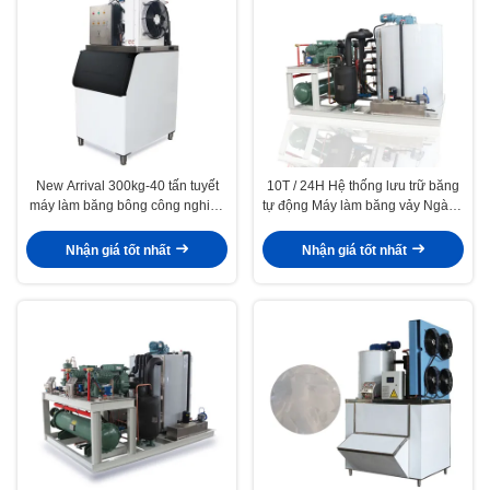
New Arrival 300kg-40 tấn tuyết
10T / 24H Hệ thống lưu trữ băng
máy làm băng bông công nghiệp
tự động Máy làm băng vảy Ngành
nhà sản xuất thương mại bán
công nghiệp thương mại cho hải
buôn máy làm băng bông
sản / tươi / làm mát bê tông
Nhận giá tốt nhất
Nhận giá tốt nhất