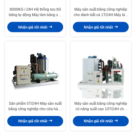
8000KG / 24H Hệ thống lưu trữ
Máy sản xuất băng công nghiệp
băng tự động Máy làm băng vảy
cho đánh bắt cá 1T/24H Máy làm
Công nghiệp thương mại
lạnh nông nghiệp R404A/R22
Nhận giá tốt nhất
Nhận giá tốt nhất
Sản phẩm 5T/24H Máy sản xuất
Máy sản xuất băng công nghiệp
băng công nghiệp cho cửa hàng
có năng suất cao 10T/24H cho
thực phẩm và đánh bắt cá của
thủy sản đánh bắt
ICEMA
Nhận giá tốt nhất
Nhận giá tốt nhất