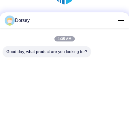
Truyền thông xã hội
Dorsey
1:35 AM
Liên lạc nhanh
Good day, what product are you looking for?
điện thoại
86--18136585859
Email
dorsey@sh-icema.com
Địa chỉ
Số 401 Luzhuang, đường Changye, thị trấn Lijia, quận
Wujin, thành phố Thường Châu, tỉnh Giang Tô
Chính sách bảo mật
|
Sơ đồ trang web