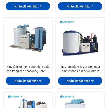
15T 20T 25T 30T
Nhận giá tốt nhất
Nhận giá tốt nhất
Máy làm đá mỏng cho năng suất
Máy làm băng Bitzer Compact
cao trong các hoạt động đánh cá
Compressor Ice Block/Flake Ice
công nghiệp
Making Machine/Ice Maker cho
thương mại
Nhận giá tốt nhất
Nhận giá tốt nhất