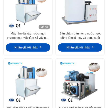
video
Máy làm đá vảy nước ngọt
Sản phẩm bán nóng nước ngọt
thương mại Máy làm đá vảy nhỏ
băng làm lá máy và trong suốt
Nhà máy đá vảy dùng cho khách
sạn
Nhận giá tốt nhất
Nhận giá tốt nhất
Máy làm băng tuyết điện thương
ICEMA Nhà máy cung cấp nước