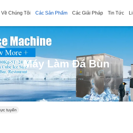
Về Chúng Tôi
Các Sản Phẩm
Các Giải Pháp
Tin Tức
L
Máy Làm Đá Bùn
rực tuyến