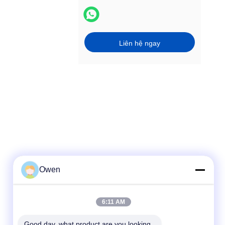
Liên hệ ngay
Owen
Liên lạc nhanh
6:11 AM
điện thoại
86--18136585859
Good day, what product are you looking 