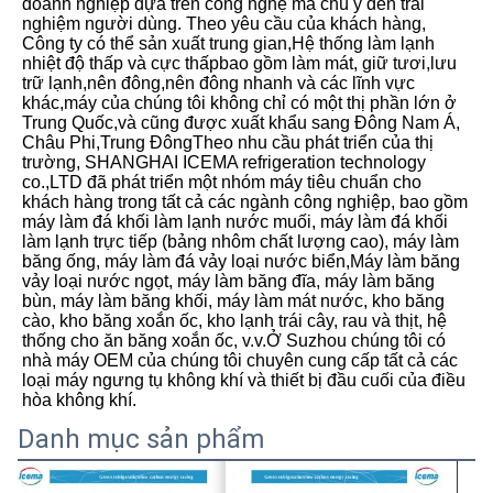
doanh nghiệp dựa trên công nghệ mà chú ý đến trải 
nghiệm người dùng. Theo yêu cầu của khách hàng, 
Công ty có thể sản xuất trung gian,Hệ thống làm lạnh 
nhiệt độ thấp và cực thấpbao gồm làm mát, giữ tươi,lưu 
trữ lạnh,nên đông,nên đông nhanh và các lĩnh vực 
khác,máy của chúng tôi không chỉ có một thị phần lớn ở 
Trung Quốc,và cũng được xuất khẩu sang Đông Nam Á, 
Châu Phi,Trung ĐôngTheo nhu cầu phát triển của thị 
trường, SHANGHAI ICEMA refrigeration technology 
co.,LTD đã phát triển một nhóm máy tiêu chuẩn cho 
khách hàng trong tất cả các ngành công nghiệp, bao gồm 
máy làm đá khối làm lạnh nước muối, máy làm đá khối 
làm lạnh trực tiếp (bảng nhôm chất lượng cao), máy làm 
băng ống, máy làm đá vảy loại nước biển,Máy làm băng 
vảy loại nước ngọt, máy làm băng đĩa, máy làm băng 
bùn, máy làm băng khối, máy làm mát nước, kho băng 
cào, kho băng xoắn ốc, kho lạnh trái cây, rau và thịt, hệ 
thống cho ăn băng xoắn ốc, v.v.Ở Suzhou chúng tôi có 
nhà máy OEM của chúng tôi chuyên cung cấp tất cả các 
loại máy ngưng tụ không khí và thiết bị đầu cuối của điều 
hòa không khí.
Danh mục sản phẩm