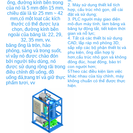
ống, đường kính bên trong 
2. Máy sử dụng thiết kế tích 
của nó là 5 mm đến 15 mm, 
hợp, cấu trúc nhỏ gọn, dễ cài 
chiều dài là từ 25 mm ~ 42 
đặt và sử dụng;
mm,có một loạt các kích 
3. PLC người máy giao diện 
thước có thể được lựa 
mô-đun máy tính, làm băng và 
băng tự động tắt, tiết kiệm thời 
chọn, đường kính bên 
gian và nỗ lực;
ngoài của băng là: 22, 29, 
4. Tất cả các thiết bị sử dụng 
32, 35 mm, vv.
CAD, lắp ráp mô phỏng 3D, 
băng ống là tròn, hào 
sắp xếp các bộ phận thiết bị và 
phóng, sáng và trong suốt, 
phụ kiện, ống dẫn hợp lý 
vì vậy nó được chào đón 
hơn,cấu trúc nhỏ gọn và không 
bởi người tiêu dùng, nó 
đông đúc, hoạt động, bảo trì 
được sử dụng rộng rãi trong 
con người hơn;
5Theo các điều kiện làm việc 
điều chỉnh đồ uống, đồ 
khác nhau của tùy chỉnh, máy 
uống đá,trang trí và giữ thực 
không chuẩn có thể được thực 
phẩm tươi, vv
hiện.