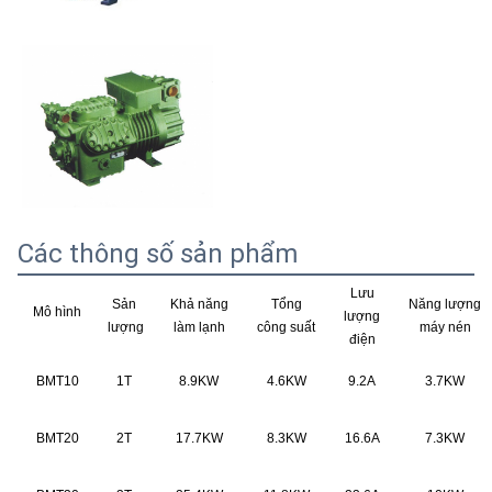
Các thông số sản phẩm
Lưu
Sản
Khả năng
Tổng
Năng lượng
Mô hình
lượng
lượng
làm lạnh
công suất
máy nén
điện
BMT10
1T
8.9KW
4.6KW
9.2A
3.7KW
BMT20
2T
17.7KW
8.3KW
16.6A
7.3KW