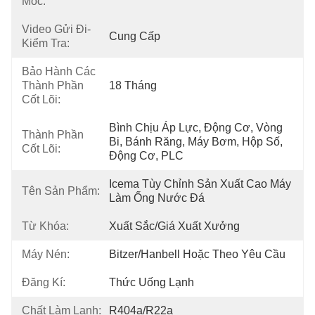
Móc:
Video Gửi Đi-
Cung Cấp
Kiểm Tra:
Bảo Hành Các
Thành Phần
18 Tháng
Cốt Lõi:
Bình Chịu Áp Lực, Động Cơ, Vòng 
Thành Phần
Bi, Bánh Răng, Máy Bơm, Hộp Số, 
Cốt Lõi:
Động Cơ, PLC
Icema Tùy Chỉnh Sản Xuất Cao Máy 
Tên Sản Phẩm:
Làm Ống Nước Đá
Từ Khóa:
Xuất Sắc/giá Xuất Xưởng
Máy Nén:
Bitzer/Hanbell Hoặc Theo Yêu Cầu
Đăng Kí:
Thức Uống Lạnh
Chất Làm Lạnh:
R404a/R22a