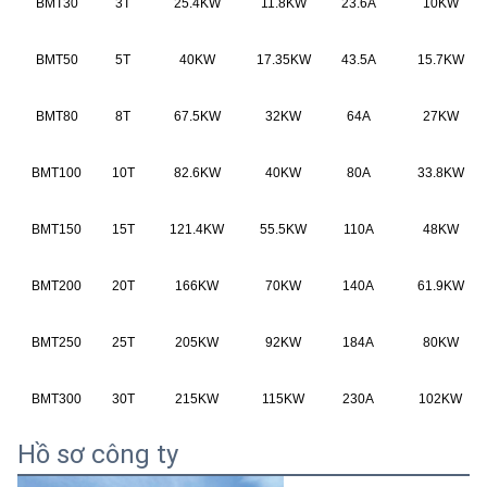
BMT30
3T
25.4KW
11.8KW
23.6A
10KW
BMT50
5T
40KW
17.35KW
43.5A
15.7KW
BMT80
8T
67.5KW
32KW
64A
27KW
BMT
100
10T
82.6KW
40KW
80A
33.8KW
BMT150
15T
121.4KW
55.5KW
110A
48KW
BMT200
20T
166KW
70KW
140A
61.9KW
BMT250
25T
205KW
92KW
184A
80KW
BMT300
30T
215KW
115KW
230A
102KW
Hồ sơ công ty