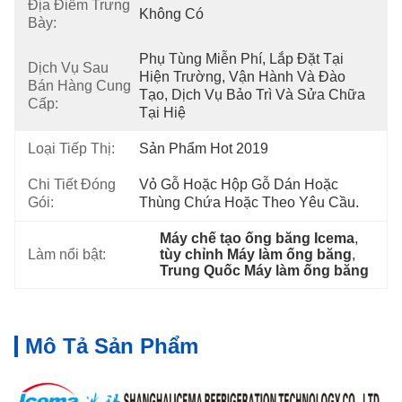
Địa Điểm Trưng
Không Có
Bày:
Phụ Tùng Miễn Phí, Lắp Đặt Tại 
Dịch Vụ Sau
Hiện Trường, Vận Hành Và Đào 
Bán Hàng Cung
Tạo, Dịch Vụ Bảo Trì Và Sửa Chữa 
Cấp:
Tại Hiệ
Loại Tiếp Thị:
Sản Phẩm Hot 2019
Chi Tiết Đóng
Vỏ Gỗ Hoặc Hộp Gỗ Dán Hoặc 
Gói:
Thùng Chứa Hoặc Theo Yêu Cầu.
Máy chế tạo ống băng Icema
, 
Làm nổi bật:
tùy chỉnh Máy làm ống băng
, 
Trung Quốc Máy làm ống băng
Mô Tả Sản Phẩm